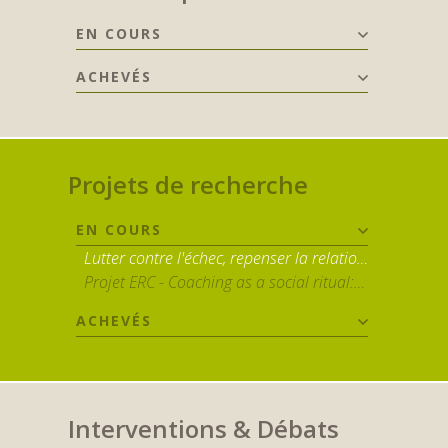
EN COURS
ACHEVÉS
Projets de recherche
EN COURS
Lutter contre l'échec, repenser la relation pédagogique
Projet ERC - Coaching as a social ritual: acting on people in a liberal individualistic society (parenting, education, mental health care)
ACHEVÉS
Interventions & Débats