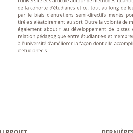
l’université et s’articule autour de méthodes quanti
de la cohorte d’étudiant·s et ce, tout au long de l
par le biais d’entretiens semi-directifs menés po
tiré·e·s aléatoirement au sort. Outre la volonté de 
également aboutir au développement de pistes d’
relation pédagogique entre étudiant·e·s et membres 
à l’université d’améliorer la façon dont elle accomp
d’étudiant·e·s.
U PROJET
DERNIÈRE