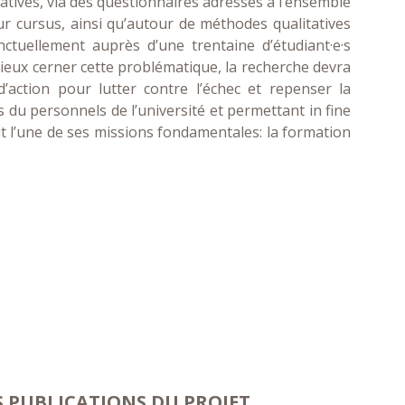
tatives, via des questionnaires adressés à l’ensemble
eur cursus, ainsi qu’autour de méthodes qualitatives
nctuellement auprès d’une trentaine d’étudiant·e·s
mieux cerner cette problématique, la recherche devra
action pour lutter contre l’échec et repenser la
du personnels de l’université et permettant in fine
lit l’une de ses missions fondamentales: la formation
S PUBLICATIONS DU PROJET