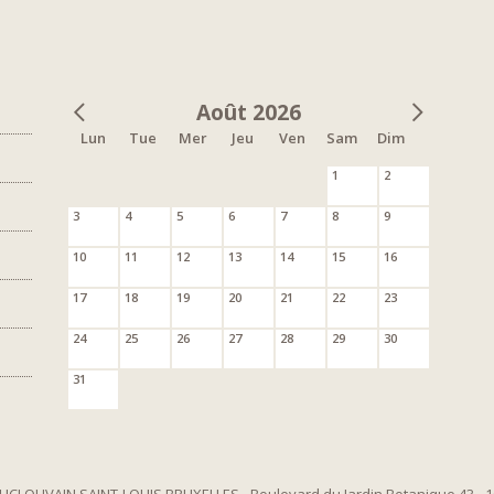
Août 2026
Lun
Tue
Mer
Jeu
Ven
Sam
Dim
1
2
3
4
5
6
7
8
9
10
11
12
13
14
15
16
17
18
19
20
21
22
23
24
25
26
27
28
29
30
31
UCLOUVAIN SAINT-LOUIS BRUXELLES
- Boulevard du Jardin Botanique 43
- 