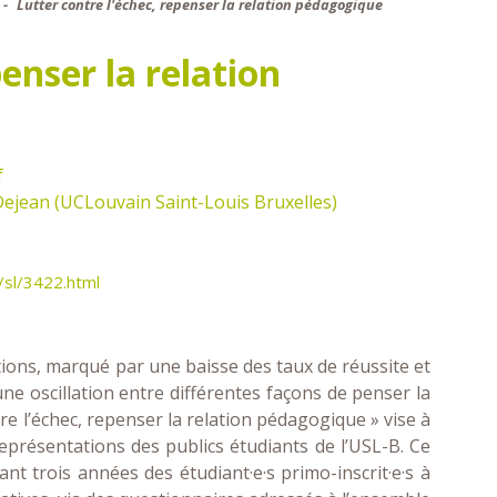
Lutter contre l'échec, repenser la relation pédagogique
enser la relation
f
Dejean (UCLouvain Saint-Louis Bruxelles)
/sl/3422.html
ions, marqué par une baisse des taux de réussite et
e oscillation entre différentes façons de penser la
re l’échec, repenser la relation pédagogique » vise à
eprésentations des publics étudiants de l’USL-B. Ce
t trois années des étudiant·e·s primo-inscrit·e·s à