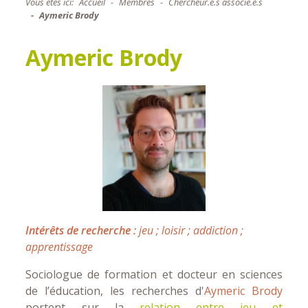
Vous êtes ici:
Accueil
Membres
Chercheur.e.s associé.e.s
Aymeric Brody
Aymeric Brody
Intérêts de recherche :
jeu ; loisir ; addiction ;
apprentissage
Sociologue de formation et docteur en sciences
de l’éducation, les recherches d'
Aymeric Brody
portent sur la
relation entre jeu et