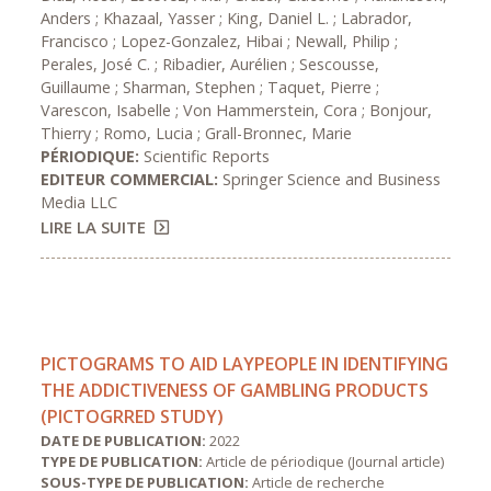
Anders ; Khazaal, Yasser ; King, Daniel L. ; Labrador,
Francisco ; Lopez-Gonzalez, Hibai ; Newall, Philip ;
Perales, José C. ; Ribadier, Aurélien ; Sescousse,
Guillaume ; Sharman, Stephen ; Taquet, Pierre ;
Varescon, Isabelle ; Von Hammerstein, Cora ; Bonjour,
Thierry ; Romo, Lucia ; Grall-Bronnec, Marie
PÉRIODIQUE:
Scientific Reports
EDITEUR COMMERCIAL:
Springer Science and Business
Media LLC
LIRE LA SUITE
PICTOGRAMS TO AID LAYPEOPLE IN IDENTIFYING
THE ADDICTIVENESS OF GAMBLING PRODUCTS
(PICTOGRRED STUDY)
DATE DE PUBLICATION:
2022
TYPE DE PUBLICATION:
Article de périodique (Journal article)
SOUS-TYPE DE PUBLICATION:
Article de recherche