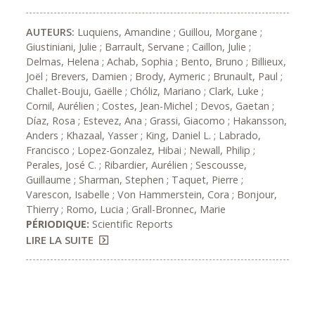
AUTEURS:
Luquiens, Amandine ; Guillou, Morgane ;
Giustiniani, Julie ; Barrault, Servane ; Caillon, Julie ;
Delmas, Helena ; Achab, Sophia ; Bento, Bruno ; Billieux,
Joël ; Brevers, Damien ; Brody, Aymeric ; Brunault, Paul ;
Challet-Bouju, Gaëlle ; Chóliz, Mariano ; Clark, Luke ;
Cornil, Aurélien ; Costes, Jean-Michel ; Devos, Gaetan ;
Díaz, Rosa ; Estevez, Ana ; Grassi, Giacomo ; Hakansson,
Anders ; Khazaal, Yasser ; King, Daniel L. ; Labrado,
Francisco ; Lopez-Gonzalez, Hibai ; Newall, Philip ;
Perales, José C. ; Ribardier, Aurélien ; Sescousse,
Guillaume ; Sharman, Stephen ; Taquet, Pierre ;
Varescon, Isabelle ; Von Hammerstein, Cora ; Bonjour,
Thierry ; Romo, Lucia ; Grall-Bronnec, Marie
PÉRIODIQUE:
Scientific Reports
LIRE LA SUITE