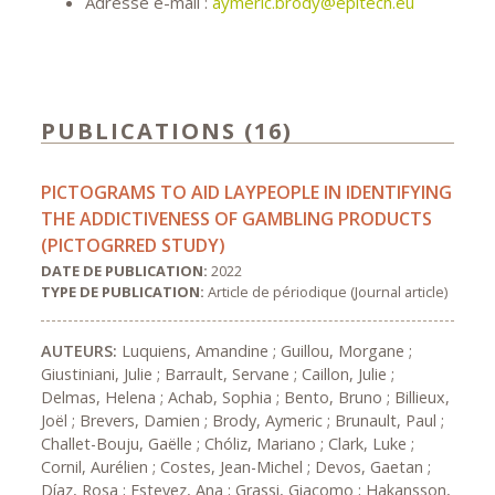
Adresse e-mail :
aymeric.brody
@epitech.eu
PUBLICATIONS (16)
PICTOGRAMS TO AID LAYPEOPLE IN IDENTIFYING
THE ADDICTIVENESS OF GAMBLING PRODUCTS
(PICTOGRRED STUDY)
DATE DE PUBLICATION:
2022
TYPE DE PUBLICATION:
Article de périodique (Journal article)
AUTEURS:
Luquiens, Amandine ; Guillou, Morgane ;
Giustiniani, Julie ; Barrault, Servane ; Caillon, Julie ;
Delmas, Helena ; Achab, Sophia ; Bento, Bruno ; Billieux,
Joël ; Brevers, Damien ; Brody, Aymeric ; Brunault, Paul ;
Challet-Bouju, Gaëlle ; Chóliz, Mariano ; Clark, Luke ;
Cornil, Aurélien ; Costes, Jean-Michel ; Devos, Gaetan ;
Díaz, Rosa ; Estevez, Ana ; Grassi, Giacomo ; Hakansson,