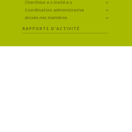
Chercheur.e.s invité.e.s
Coordination administrative
Ancien.nes membres
RAPPORTS D'ACTIVITÉ