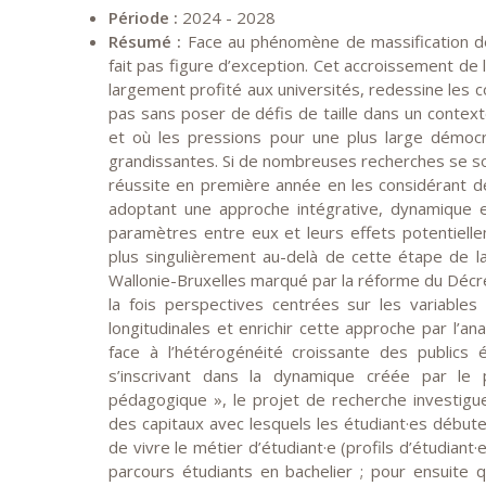
Période :
2024 - 2028
Résumé :
Face au phénomène de massification de
fait pas figure d’exception. Cet accroissement de 
largement profité aux universités, redessine les c
pas sans poser de défis de taille dans un context
et où les pressions pour une plus large démocra
grandissantes. Si de nombreuses recherches se sont
réussite en première année en les considérant d
adoptant une approche intégrative, dynamique e
paramètres entre eux et leurs effets potentielle
plus singulièrement au-delà de cette étape de la 
Wallonie-Bruxelles marqué par la réforme du Déc
la fois perspectives centrées sur les variables 
longitudinales et enrichir cette approche par l’a
face à l’hétérogénéité croissante des publics
s’inscrivant dans la dynamique créée par le p
pédagogique »
, le projet de recherche investigu
des capitaux avec lesquels les étudiant·es débuten
de vivre le métier d’étudiant·e (profils d’étudiant·
parcours étudiants en bachelier ; pour ensuite 