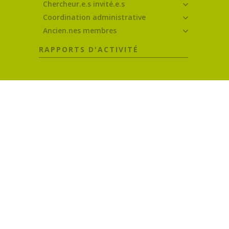
Chercheur.e.s invité.e.s
Coordination administrative
Ancien.nes membres
RAPPORTS D'ACTIVITÉ