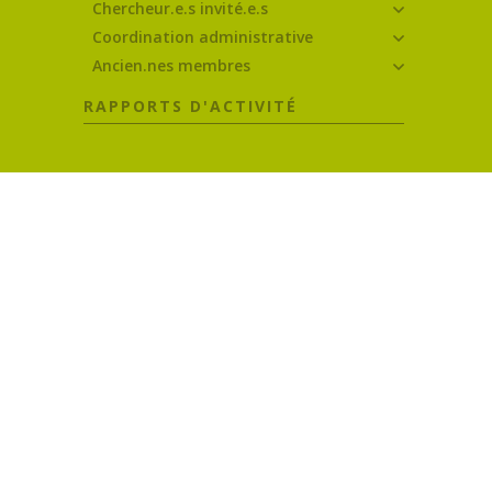
Chercheur.e.s invité.e.s
Coordination administrative
Ancien.nes membres
RAPPORTS D'ACTIVITÉ