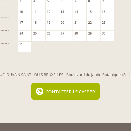
3
4
5
6
7
8
9
10
11
12
13
14
15
16
17
18
19
20
21
22
23
24
25
26
27
28
29
30
31
UCLOUVAIN SAINT-LOUIS BRUXELLES
- Boulevard du Jardin Botanique 43
- 
CONTACTER LE CASPER