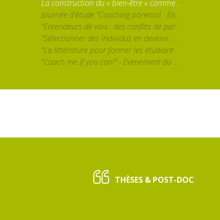
La construction du « bien-être » comme catégorie d’action publique en éducation : essai de problématisation sociologique à partir du cas de la Communauté française de Belgique" par Marie Verhoeven (UCLouvain)
Journée d'étude "Coaching parental : Enjeux et discussions autour d'un monde en expansion"
"Entendeurs de voix : des conflits de paradigmes aux devenirs métamorphosiques" par Magali Molinié (Université Paris 8 (FR) & Cornell University (USA))
"Sélectionner des individus en devenir. Les pratiques enseignantes et leurs contradictions dans un système éducatif massifié" par Séverine Chauvel
"La littérature pour former les étudiant·es en Sciences Humaines et Sociales" par Brigitte Louichon
"Coach me if you can!" - Evenement du fin du projet ERC CoachingRituals
THÈSES & POST-DOC