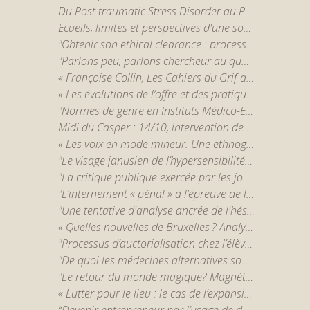
Du Post traumatic Stress Disorder au Post traumatic Growth Order? - Mayssa Rekhis
Ecueils, limites et perspectives d'une sociologie de la pratique psychanalytique - par Charlène Charles
"Obtenir son ethical clearance : processus et enjeux de l'éthique de la recherche européenne." - par Nicolas Marquis
"Parlons peu, parlons chercheur au quotidien... sur son terrain " - par Louis Bertrand, Fadoua Messaoudi et Cédric Tant
« Françoise Collin, Les Cahiers du Grif and insurrectional feminism: the virtues and challenges of a praxis-based philosophy » - par Teresa Hoogeveen
« Les évolutions de l’offre et des pratiques de thérapies psychologiques dans la psychiatrie publique. » - par Elsa Forner-Ordioni
"Normes de genre en Instituts Médico-Educatifs : différenciation sexuée et normalisation. " par Adrien Primerano
Midi du Casper : 14/10, intervention de Marylou Hamm
« Les voix en mode mineur. Une ethnographie d’un groupe d’entendeurs de voix en ligne. » par Roxane Gabet
"Le visage janusien de l’hypersensibilité. Sociogenèse d’un bien symbolique, entre catégorie profane et concept scientifique." par Alex Maignan
"La critique publique exercée par les journalistes et les politiques au sein de leur relation. Dimensions métadiscursives et démocratie lors de l’« affaire » François de Rugy contre Mediapart." par Cédric Tant
"L’internement « pénal » à l’épreuve de la désinstitutionalisation" par Sophie De Spiegeleir
"Une tentative d'analyse ancrée de l'hésitation vaccinale des jeunes dans deux quartiers populaires bruxellois" par Renaud Maes
« Quelles nouvelles de Bruxelles ? Analyse des pratiques participatives dans un écosystème médiatique local. » par Victor Wiard
"Processus d’auctorialisation chez l’élève, l’étudiant et le (futur) enseignant." par Caroline Scheepers
"De quoi les médecines alternatives sont-elles le nom ? Éléments pour une sociologie des alternatives de santé." par Adrien Kurek
"Le retour du monde magique? Magnétisme, chamanisme et conflits de modernités." par Fanny Charrasse
« Lutter pour le lieu : le cas de l’expansion de l’aéroport de Liège » par Lucile Denis
“Devenir entrepreneur par l’usage de développement personnel : une sociologie politique du travail de transformation de soi” par Heiko Royet-Galante