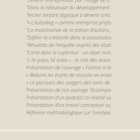
"Dans la nébuleuse du développement personnel : du "cocon" à l'espace des pratiques." par Victor Chareyron
"Inciter l’enfant atypique à devenir créatif. Pratiques artistiques et redéfinitions du normal." par Etienne Beylot
"« L’autodiag » comme entreprise profane de construction de la réalité sociale d’un trouble psychiatrique" par Alexandre Lenrumé
"La mobilisation de la notion d’autonomie dans l’intervention en santé mentale : étude en contexte de soutien à l’habitation au Québec" par Andréanne Courtemanche
"Définir la créativité dans la socialisation scolaire" par Alexandra Syskova (CASPER, UCLouvain Saint-Louis - Bruxelles)
"Résultats de l’enquête auprès des étudiants de l’Université Saint-Louis Bruxelles de la recherche-action "Lutter contre l’échec. Repenser la relation pédagogique ». " par Véronique Degraef (CASPER, UCLouvain Saint-Louis Bruxelles)
"L’oral dans le supérieur : un objet invisibilisé dans la recherche, mais omniprésent" par Caroline Scheepers (CASPER, UCLouvain Saint-Louis Bruxelles)
"« Ni popo, Ni bobo » : le rôle des associations culturelles en quartier populaire." par Alice Le Gall-Cécillon (LIER-FYT)
Présentation de l’ouvrage « Former à la lecture, former par la lecture dans le supérieur » (à paraître, 2024) par Caroline Scheepers (CASPER, UCLouvain Saint-Louis Bruxelles)
« Réduire les écarts de réussite en enseignement supérieur : le rôle clef des pratiques enseignantes observées. » par Justine Jacquemart (UCLouvain)
« Le parcours des usagers des soins de santé mentale en Belgique : un objet à (re)penser dans le contexte de la réforme ‘Psy 107’ » par Sophie Pesesse (CASPER)
Présentation de son ouvrage "Accompagner le mémoire en formation d'enseignants" par C. Scheepers
Présentation d'un podcast co-réalisé sur la loyauté, le militantisme et l'existence en conditions extrêmes, par J.-M. Chaumont
Présentation d'un travail conceptuel sur l'accompagnement entre pairs dans l'enseignement supérieur, par K. Dejean et S. Giraldo
Réflexion méthodologique sur l'analyse d'entretiens avec des jeunes en réinsertion confrontés à du coaching, par A. Bregeon-Poirault