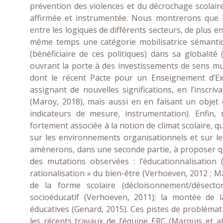
prévention des violences et du décrochage scolaire
affirmée et instrumentée. Nous montrerons que 
entre les logiques de différents secteurs, de plus e
même temps une catégorie mobilisatrice sémantiq
(bénéficiaire de ces politiques) dans sa globalité
ouvrant la porte à des investissements de sens mu
dont le récent Pacte pour un Enseignement d’Exce
assignant de nouvelles significations, en l’inscriva
(Maroy, 2018), mais aussi en en faisant un objet d
indicateurs de mesure, instrumentation). Enfin,
fortement associée à la notion de climat scolaire, q
sur les environnements organisationnels et sur le
amènerons, dans une seconde partie, à proposer qua
des mutations observées : l’éducationnalisation
rationalisation » du bien-être (Verhoeven, 2012 ; 
de la forme scolaire (décloisonnement/désectori
socioéducatif (Verhoeven, 2011); la montée de l
éducatives (Genard, 2015). Ces pistes de problémat
les récents travaux de l’équipe ERC (Marquis et al,