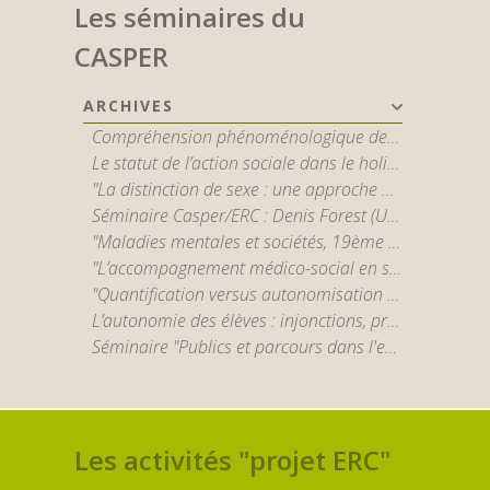
Les séminaires du
CASPER
ARCHIVES
Compréhension phénoménologique de la schizophrénie : apports et limites des outils qualitatifs - par Jérôme Englebert
Le statut de l’action sociale dans le holisme – Critique des sociologies potestatives et interactionnistes - par Stéphane Vibert
"La distinction de sexe : une approche maussienne en études de genre et quelques débats au sein du holisme méthodologique" par Irène Théry
Séminaire Casper/ERC : Denis Forest (Université Paris-1) “Santé mentale, bien-être, et promesses de la recherche en neurosciences”
"Maladies mentales et sociétés, 19ème - 21ème siècles" par Nicolas Henckes (CNRS) et Benoît Majerus (U. du Luxembourg)
"L’accompagnement médico-social en santé mentale : politiques, organisations, pratiques et expériences sociales du handicap psychique" par Marcos Azevedo (EHESS)
"Quantification versus autonomisation ? Retour sur les épreuves organisationnelles d'un opérateur social dédié au relogement en Île-de-France" par Baptiste Legros (LIER-FYT, EHESS)
L’autonomie des élèves : injonctions, pratiques, inégalités - P. Rayou (sociologue, professeur émérite en sciences de l’éducation de l’Université Paris 8)
Séminaire "Publics et parcours dans l'enseignement supérieur"
Les activités "projet ERC"