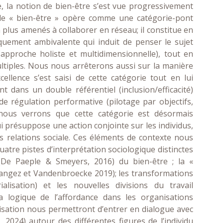
, la notion de bien-être s’est vue progressivement
le « bien-être » opère comme une catégorie-pont
n plus amenés à collaborer en réseau; il constitue en
uement ambivalente qui induit de penser le sujet
 (approche holiste et multidimensionnelle), tout en
ltiples. Nous nous arrêterons aussi sur la manière
llence s’est saisi de cette catégorie tout en lui
nt dans un double référentiel (inclusion/efficacité)
e régulation performative (pilotage par objectifs,
 nous verrons que cette catégorie est désormais
ui présuppose une action conjointe sur les individus,
s relations sociale. Ces éléments de contexte nous
tre pistes d’interprétation sociologique distinctes
 (De Paeple & Smeyers, 2016) du bien-être ; la «
Mangez et Vandenbroecke 2019); les transformations
alisation) et les nouvelles divisions du travail
a logique de l’affordance dans les organisations
isation nous permettront d’entrer en dialogue avec
 2024) autour des différentes figures de l’individu