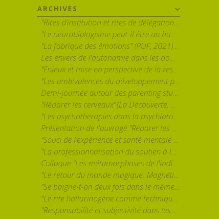
ARCHIVES
"Rites d’institution et rites de délégation. A propos de deux régimes d’intervention sur autrui" - par Albert Ogien
"Le neurobiologisme peut-il être un humanisme ? Sur l’usage des neurosciences dans l’intervention psychosociale" - par Sébastien Lemerle
"La fabrique des émotions" (PUF, 2021) par Louis Quéré
Les envers de l'autonomie dans les domaines de la parentalité, de l'éducation et de la santé mentale
"Enjeux et mise en perspective de la responsabilisation individuelle dans la prime enfance contemporaine" par Ghislain Leroy
"Les ambivalences du développement personnel. Analyse des réceptions, usages et effets d’une formation en entreprise" par Hélène Stevens (GRESCO / Université de Poitiers)
Demi-journée autour des parenting studies avec Jennie Bristow (Canterbury Christ Church University), Charlotte Faircloth (University College London) et Ellie Lee (University of Kent)
"Réparer les cerveaux" (La Découverte, 2021) par Muriel Darmon (CNRS)
"Les psychothérapies dans la psychiatrie publique. Transformations de l'esprit du soin et des ethos professionnels" par Elsa Forner-Ordioni (EHESS) et Nadia Garnoussi (Université de Lille)
Présentation de l'ouvrage "Réparer les cerveaux" (La Découverte, 2021) par Muriel Darmon
"Souci de l’expérience et santé mentale : épreuves et reconfigurations de l’accompagnement de personnes en situation de grande vulnérabilité" par Bertrand Ravon
"La professionnalisation du soutien à la parentalité, ou l’ambiguïté du coaching parental." par Gerard Neyrand
Colloque "Les métamorphoses de l'individualisme" 25-26 mai 2023
"Le retour du monde magique. Magnétisme et paradoxes de la modernité" par Fanny Charrasse
"Se baigne-t-on deux fois dans le même concept ? Histoire, usages et circulation de la plasticité cérébrale." par B. Moutaud (CNRS, Lesc) et S. Lemerle (Université Paris Nanterre).
"Le rite hallucinogène comme technique du Soi. Une approche anthropologique de l’efficacité thérapeutique des psychédéliques" par David Dupuis (INSERM/IRIS-EHESS)
"Responsabilité et subjectivité dans les sociétés post-industrielles." par Sacha Lévy-Bruhl (CESPRA, EHESS)