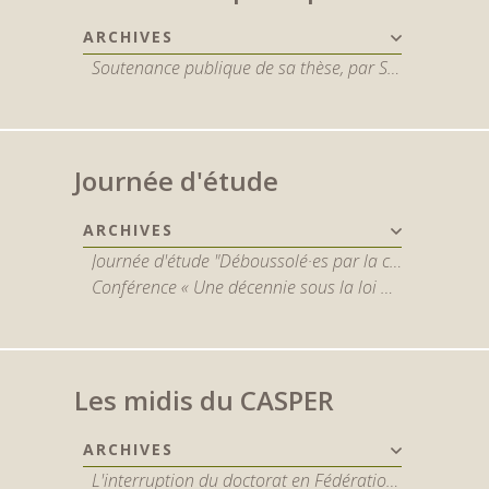
ARCHIVES
Soutenance publique de sa thèse, par Sophie De Spiegeleir
Journée d'étude
ARCHIVES
Journée d'étude "Déboussolé·es par la crise en santé mentale ? Naviguer entre les enjeux cliniques, organisationnels, sociaux, éthiques et juridiques" 22 mai 2025
Conférence « Une décennie sous la loi du 5 mai 2014 : quel avenir pour les personnes internées ? »
Les midis du CASPER
ARCHIVES
L'interruption du doctorat en Fédération Wallonie-Bruxelles : approche qualitative - par Baptiste Dethier