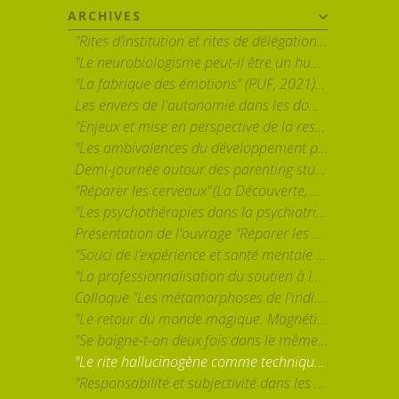
ARCHIVES
"Rites d’institution et rites de délégation. A propos de deux régimes d’intervention sur autrui" - par Albert Ogien
"Le neurobiologisme peut-il être un humanisme ? Sur l’usage des neurosciences dans l’intervention psychosociale" - par Sébastien Lemerle
"La fabrique des émotions" (PUF, 2021) par Louis Quéré
Les envers de l'autonomie dans les domaines de la parentalité, de l'éducation et de la santé mentale
"Enjeux et mise en perspective de la responsabilisation individuelle dans la prime enfance contemporaine" par Ghislain Leroy
"Les ambivalences du développement personnel. Analyse des réceptions, usages et effets d’une formation en entreprise" par Hélène Stevens (GRESCO / Université de Poitiers)
Demi-journée autour des parenting studies avec Jennie Bristow (Canterbury Christ Church University), Charlotte Faircloth (University College London) et Ellie Lee (University of Kent)
"Réparer les cerveaux" (La Découverte, 2021) par Muriel Darmon (CNRS)
"Les psychothérapies dans la psychiatrie publique. Transformations de l'esprit du soin et des ethos professionnels" par Elsa Forner-Ordioni (EHESS) et Nadia Garnoussi (Université de Lille)
Présentation de l'ouvrage "Réparer les cerveaux" (La Découverte, 2021) par Muriel Darmon
"Souci de l’expérience et santé mentale : épreuves et reconfigurations de l’accompagnement de personnes en situation de grande vulnérabilité" par Bertrand Ravon
"La professionnalisation du soutien à la parentalité, ou l’ambiguïté du coaching parental." par Gerard Neyrand
Colloque "Les métamorphoses de l'individualisme" 25-26 mai 2023
"Le retour du monde magique. Magnétisme et paradoxes de la modernité" par Fanny Charrasse
"Se baigne-t-on deux fois dans le même concept ? Histoire, usages et circulation de la plasticité cérébrale." par B. Moutaud (CNRS, Lesc) et S. Lemerle (Université Paris Nanterre).
"Le rite hallucinogène comme technique du Soi. Une approche anthropologique de l’efficacité thérapeutique des psychédéliques" par David Dupuis (INSERM/IRIS-EHESS)
"Responsabilité et subjectivité dans les sociétés post-industrielles." par Sacha Lévy-Bruhl (CESPRA, EHESS)