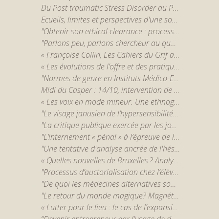
Du Post traumatic Stress Disorder au Post traumatic Growth Order? - Mayssa Rekhis
Ecueils, limites et perspectives d'une sociologie de la pratique psychanalytique - par Charlène Charles
"Obtenir son ethical clearance : processus et enjeux de l'éthique de la recherche européenne." - par Nicolas Marquis
"Parlons peu, parlons chercheur au quotidien... sur son terrain " - par Louis Bertrand, Fadoua Messaoudi et Cédric Tant
« Françoise Collin, Les Cahiers du Grif and insurrectional feminism: the virtues and challenges of a praxis-based philosophy » - par Teresa Hoogeveen
« Les évolutions de l’offre et des pratiques de thérapies psychologiques dans la psychiatrie publique. » - par Elsa Forner-Ordioni
"Normes de genre en Instituts Médico-Educatifs : différenciation sexuée et normalisation. " par Adrien Primerano
Midi du Casper : 14/10, intervention de Marylou Hamm
« Les voix en mode mineur. Une ethnographie d’un groupe d’entendeurs de voix en ligne. » par Roxane Gabet
"Le visage janusien de l’hypersensibilité. Sociogenèse d’un bien symbolique, entre catégorie profane et concept scientifique." par Alex Maignan
"La critique publique exercée par les journalistes et les politiques au sein de leur relation. Dimensions métadiscursives et démocratie lors de l’« affaire » François de Rugy contre Mediapart." par Cédric Tant
"L’internement « pénal » à l’épreuve de la désinstitutionalisation" par Sophie De Spiegeleir
"Une tentative d'analyse ancrée de l'hésitation vaccinale des jeunes dans deux quartiers populaires bruxellois" par Renaud Maes
« Quelles nouvelles de Bruxelles ? Analyse des pratiques participatives dans un écosystème médiatique local. » par Victor Wiard
"Processus d’auctorialisation chez l’élève, l’étudiant et le (futur) enseignant." par Caroline Scheepers
"De quoi les médecines alternatives sont-elles le nom ? Éléments pour une sociologie des alternatives de santé." par Adrien Kurek
"Le retour du monde magique? Magnétisme, chamanisme et conflits de modernités." par Fanny Charrasse
« Lutter pour le lieu : le cas de l’expansion de l’aéroport de Liège » par Lucile Denis
“Devenir entrepreneur par l’usage de développement personnel : une sociologie politique du travail de transformation de soi” par Heiko Royet-Galante