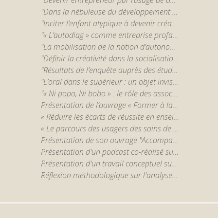
"Dans la nébuleuse du développement personnel : du "cocon" à l'espace des pratiques." par Victor Chareyron
"Inciter l’enfant atypique à devenir créatif. Pratiques artistiques et redéfinitions du normal." par Etienne Beylot
"« L’autodiag » comme entreprise profane de construction de la réalité sociale d’un trouble psychiatrique" par Alexandre Lenrumé
"La mobilisation de la notion d’autonomie dans l’intervention en santé mentale : étude en contexte de soutien à l’habitation au Québec" par Andréanne Courtemanche
"Définir la créativité dans la socialisation scolaire" par Alexandra Syskova (CASPER, UCLouvain Saint-Louis - Bruxelles)
"Résultats de l’enquête auprès des étudiants de l’Université Saint-Louis Bruxelles de la recherche-action "Lutter contre l’échec. Repenser la relation pédagogique ». " par Véronique Degraef (CASPER, UCLouvain Saint-Louis Bruxelles)
"L’oral dans le supérieur : un objet invisibilisé dans la recherche, mais omniprésent" par Caroline Scheepers (CASPER, UCLouvain Saint-Louis Bruxelles)
"« Ni popo, Ni bobo » : le rôle des associations culturelles en quartier populaire." par Alice Le Gall-Cécillon (LIER-FYT)
Présentation de l’ouvrage « Former à la lecture, former par la lecture dans le supérieur » (à paraître, 2024) par Caroline Scheepers (CASPER, UCLouvain Saint-Louis Bruxelles)
« Réduire les écarts de réussite en enseignement supérieur : le rôle clef des pratiques enseignantes observées. » par Justine Jacquemart (UCLouvain)
« Le parcours des usagers des soins de santé mentale en Belgique : un objet à (re)penser dans le contexte de la réforme ‘Psy 107’ » par Sophie Pesesse (CASPER)
Présentation de son ouvrage "Accompagner le mémoire en formation d'enseignants" par C. Scheepers
Présentation d'un podcast co-réalisé sur la loyauté, le militantisme et l'existence en conditions extrêmes, par J.-M. Chaumont
Présentation d'un travail conceptuel sur l'accompagnement entre pairs dans l'enseignement supérieur, par K. Dejean et S. Giraldo
Réflexion méthodologique sur l'analyse d'entretiens avec des jeunes en réinsertion confrontés à du coaching, par A. Bregeon-Poirault