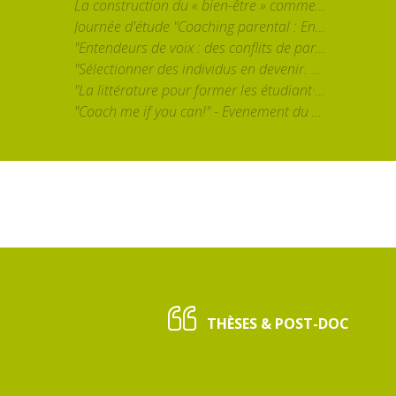
La construction du « bien-être » comme catégorie d’action publique en éducation : essai de problématisation sociologique à partir du cas de la Communauté française de Belgique" par Marie Verhoeven (UCLouvain)
Journée d'étude "Coaching parental : Enjeux et discussions autour d'un monde en expansion"
"Entendeurs de voix : des conflits de paradigmes aux devenirs métamorphosiques" par Magali Molinié (Université Paris 8 (FR) & Cornell University (USA))
"Sélectionner des individus en devenir. Les pratiques enseignantes et leurs contradictions dans un système éducatif massifié" par Séverine Chauvel
"La littérature pour former les étudiant·es en Sciences Humaines et Sociales" par Brigitte Louichon
"Coach me if you can!" - Evenement du fin du projet ERC CoachingRituals
THÈSES & POST-DOC