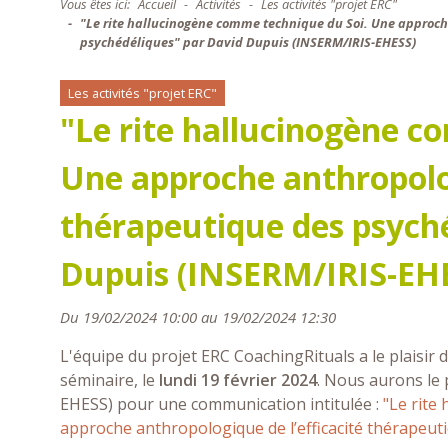
Vous êtes ici:
Accueil
Activités
Les activités "projet ERC"
"Le rite hallucinogène comme technique du Soi. Une approche
psychédéliques" par David Dupuis (INSERM/IRIS-EHESS)
Les activités "projet ERC"
"Le rite hallucinogène c
Une approche anthropolog
thérapeutique des psych
Dupuis (INSERM/IRIS-EH
Du 19/02/2024 10:00 au 19/02/2024 12:30
L'équipe du projet ERC CoachingRituals a le plaisir 
séminaire, le
lundi 19 février 2024
. Nous aurons le p
EHESS) pour une communication intitulée :
"Le rite
approche anthropologique de l’efficacité thérapeut