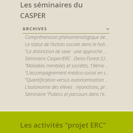
Les séminaires du
CASPER
ARCHIVES
Compréhension phénoménologique de la schizophrénie : apports et limites des outils qualitatifs - par Jérôme Englebert
Le statut de l’action sociale dans le holisme – Critique des sociologies potestatives et interactionnistes - par Stéphane Vibert
"La distinction de sexe : une approche maussienne en études de genre et quelques débats au sein du holisme méthodologique" par Irène Théry
Séminaire Casper/ERC : Denis Forest (Université Paris-1) “Santé mentale, bien-être, et promesses de la recherche en neurosciences”
"Maladies mentales et sociétés, 19ème - 21ème siècles" par Nicolas Henckes (CNRS) et Benoît Majerus (U. du Luxembourg)
"L’accompagnement médico-social en santé mentale : politiques, organisations, pratiques et expériences sociales du handicap psychique" par Marcos Azevedo (EHESS)
"Quantification versus autonomisation ? Retour sur les épreuves organisationnelles d'un opérateur social dédié au relogement en Île-de-France" par Baptiste Legros (LIER-FYT, EHESS)
L’autonomie des élèves : injonctions, pratiques, inégalités - P. Rayou (sociologue, professeur émérite en sciences de l’éducation de l’Université Paris 8)
Séminaire "Publics et parcours dans l'enseignement supérieur"
Les activités "projet ERC"