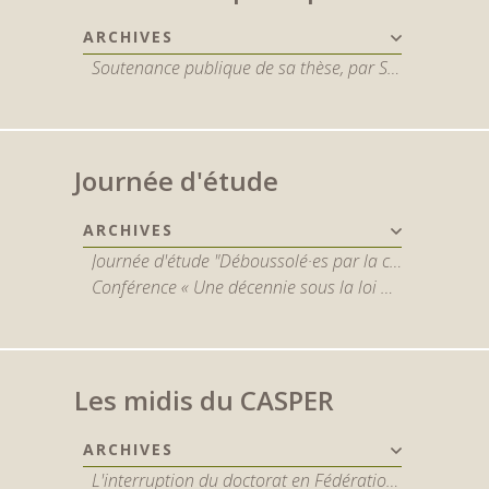
ARCHIVES
Soutenance publique de sa thèse, par Sophie De Spiegeleir
Journée d'étude
ARCHIVES
Journée d'étude "Déboussolé·es par la crise en santé mentale ? Naviguer entre les enjeux cliniques, organisationnels, sociaux, éthiques et juridiques" 22 mai 2025
Conférence « Une décennie sous la loi du 5 mai 2014 : quel avenir pour les personnes internées ? »
Les midis du CASPER
ARCHIVES
L'interruption du doctorat en Fédération Wallonie-Bruxelles : approche qualitative - par Baptiste Dethier