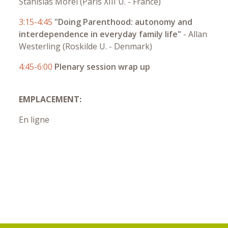
Stanislas Morel (Paris XIII U. - France)
3:15-4:45
"Doing Parenthood: autonomy and
interdependence in everyday family life"
-
Allan
Westerling (Roskilde U. - Denmark)
4:45-6:00
Plenary session wrap up
EMPLACEMENT:
En ligne