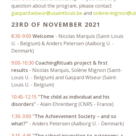
question about the program, please contact
gaspard.wiseur@usaintlouis.be
and
solene.mignon@usa
23RD OF NOVEMBER 2021
8:30-9:00
Welcome
-
Nicolas Marquis (Saint-Louis
U. - Belgium) & Anders Petersen (Aalborg U. -
Denmark)
9:00-10:30
CoachingRituals project & first
results
-
Nicolas Marquis, Solène Mignon (Saint-
Louis U. - Belgium) and Gaspard Wiseur (Saint-
Louis U. - Belgium)
10:45-12:15
"The child as individual and his
disorders"
-
Alain Ehrenberg (CNRS - France)
1:30-3:00
"The Achievement Society – and so
what?"
-
Anders Petersen (Aalborg U. - Denmark)
3:15-4:45
"The school injunction to autonomy: a