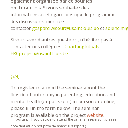
également organisée par et pour les
doctorant.e.s
. Si vous souhaitez des
informations à cet égard ainsi que le programme
des discussions, merci de
contacter
gaspard.wiseur@usaintlouis.be
et
solene.mi
Si vous avez d'autres questions, n'hésitez pas à
contacter nos collègues:
CoachingRituals-
ERCproject@usaintlouis.be
____________________________________
(EN)
To register to attend the seminar about the
flipside of autonomy in parenting, education and
mental health (or parts of it) in-person or online,
please fill in the form below. The seminar
program is available on the project
website
.
(Important : if you decide to attend the seminar in-person, please
note that we do not provide financial support.)