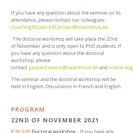
If you have any question about the seminar or its
attendance, please contact our colleagues :
CoachingRituals-ERCproject@usaintlouis.be
The doctoral workshop will take place the 22nd
of November and is only open to PhD students. If
you have any question about the doctoral
workshop, please
contact
gaspard.wiseur@usaintlouis.be
and
solene.mi
The seminar and the doctoral workshop will be
held in English. Discussions in French and English.
PROGRAM
22ND OF NOVEMBER 2021
8:30-5:00
Doctoral workshop
-
If you have any