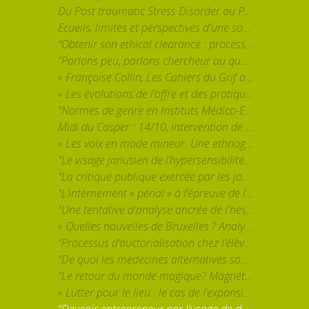
Du Post traumatic Stress Disorder au Post traumatic Growth Order? - Mayssa Rekhis
Ecueils, limites et perspectives d'une sociologie de la pratique psychanalytique - par Charlène Charles
"Obtenir son ethical clearance : processus et enjeux de l'éthique de la recherche européenne." - par Nicolas Marquis
"Parlons peu, parlons chercheur au quotidien... sur son terrain " - par Louis Bertrand, Fadoua Messaoudi et Cédric Tant
« Françoise Collin, Les Cahiers du Grif and insurrectional feminism: the virtues and challenges of a praxis-based philosophy » - par Teresa Hoogeveen
« Les évolutions de l’offre et des pratiques de thérapies psychologiques dans la psychiatrie publique. » - par Elsa Forner-Ordioni
"Normes de genre en Instituts Médico-Educatifs : différenciation sexuée et normalisation. " par Adrien Primerano
Midi du Casper : 14/10, intervention de Marylou Hamm
« Les voix en mode mineur. Une ethnographie d’un groupe d’entendeurs de voix en ligne. » par Roxane Gabet
"Le visage janusien de l’hypersensibilité. Sociogenèse d’un bien symbolique, entre catégorie profane et concept scientifique." par Alex Maignan
"La critique publique exercée par les journalistes et les politiques au sein de leur relation. Dimensions métadiscursives et démocratie lors de l’« affaire » François de Rugy contre Mediapart." par Cédric Tant
"L’internement « pénal » à l’épreuve de la désinstitutionalisation" par Sophie De Spiegeleir
"Une tentative d'analyse ancrée de l'hésitation vaccinale des jeunes dans deux quartiers populaires bruxellois" par Renaud Maes
« Quelles nouvelles de Bruxelles ? Analyse des pratiques participatives dans un écosystème médiatique local. » par Victor Wiard
"Processus d’auctorialisation chez l’élève, l’étudiant et le (futur) enseignant." par Caroline Scheepers
"De quoi les médecines alternatives sont-elles le nom ? Éléments pour une sociologie des alternatives de santé." par Adrien Kurek
"Le retour du monde magique? Magnétisme, chamanisme et conflits de modernités." par Fanny Charrasse
« Lutter pour le lieu : le cas de l’expansion de l’aéroport de Liège » par Lucile Denis
“Devenir entrepreneur par l’usage de développement personnel : une sociologie politique du travail de transformation de soi” par Heiko Royet-Galante