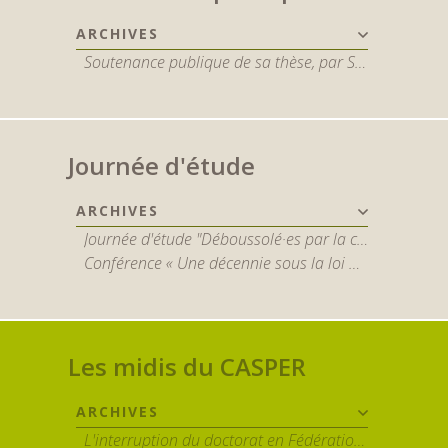
ARCHIVES
Soutenance publique de sa thèse, par Sophie De Spiegeleir
Journée d'étude
ARCHIVES
Journée d'étude "Déboussolé·es par la crise en santé mentale ? Naviguer entre les enjeux cliniques, organisationnels, sociaux, éthiques et juridiques" 22 mai 2025
Conférence « Une décennie sous la loi du 5 mai 2014 : quel avenir pour les personnes internées ? »
Les midis du CASPER
ARCHIVES
L'interruption du doctorat en Fédération Wallonie-Bruxelles : approche qualitative - par Baptiste Dethier