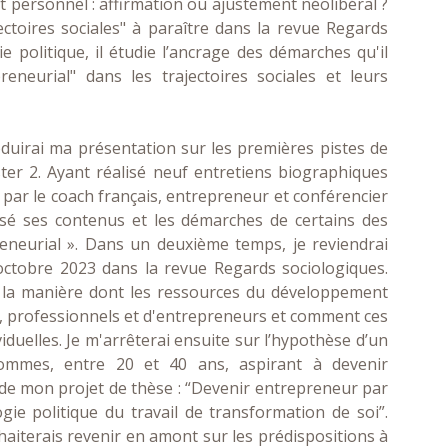
 personnel : affirmation ou ajustement néolibéral ?
ctoires sociales" à paraître dans la revue Regards
 politique, il étudie l’ancrage des démarches qu'il
neurial" dans les trajectoires sociales et leurs
roduirai ma présentation sur les premières pistes de
r 2. Ayant réalisé neuf entretiens biographiques
par le coach français, entrepreneur et conférencier
risé ses contenus et les démarches de certains des
eurial ». Dans un deuxième temps, je reviendrai
octobre 2023 dans la revue Regards sociologiques.
 la manière dont les ressources du développement
, professionnels et d'entrepreneurs et comment ces
iduelles. Je m'arrêterai ensuite sur l’hypothèse d’un
mmes, entre 20 et 40 ans, aspirant à devenir
de mon projet de thèse : “Devenir entrepreneur par
ie politique du travail de transformation de soi”.
aiterais revenir en amont sur les prédispositions à