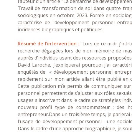
l’auteur d’un article "La démarche de développement
Travail de transformation de soi dans quatre traje
sociologiques en octobre 2023. Formé en sociologie
caractérise de "développement personnel entrepre
incidences biographiques et politiques.
Résumé de l’intervention :
"Lors de ce midi, j'int
recherche dégagées lors de mon mémoire de maste
auprès d'individus usant des ressources proposées 
David Laroche, j’expliquerai pourquoi j'ai caracté
enquêtés de « développement personnel entrepren
rapidement sur mon article allant être publié en 
Cette publication m’a permis de communiquer sur
personnel permettent de s’ajuster aux rôles sexués
usages s'inscrivent dans le cadre de stratégies indiv
nouveau profil type de consommateur ; des ho
entrepreneur.Dans un troisième temps, je parlerai 
l’usage de développement personnel : une sociolog
Dans le cadre d’une approche biographique, je souh