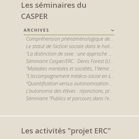
Les séminaires du
CASPER
ARCHIVES
Compréhension phénoménologique de la schizophrénie : apports et limites des outils qualitatifs - par Jérôme Englebert
Le statut de l’action sociale dans le holisme – Critique des sociologies potestatives et interactionnistes - par Stéphane Vibert
"La distinction de sexe : une approche maussienne en études de genre et quelques débats au sein du holisme méthodologique" par Irène Théry
Séminaire Casper/ERC : Denis Forest (Université Paris-1) “Santé mentale, bien-être, et promesses de la recherche en neurosciences”
"Maladies mentales et sociétés, 19ème - 21ème siècles" par Nicolas Henckes (CNRS) et Benoît Majerus (U. du Luxembourg)
"L’accompagnement médico-social en santé mentale : politiques, organisations, pratiques et expériences sociales du handicap psychique" par Marcos Azevedo (EHESS)
"Quantification versus autonomisation ? Retour sur les épreuves organisationnelles d'un opérateur social dédié au relogement en Île-de-France" par Baptiste Legros (LIER-FYT, EHESS)
L’autonomie des élèves : injonctions, pratiques, inégalités - P. Rayou (sociologue, professeur émérite en sciences de l’éducation de l’Université Paris 8)
Séminaire "Publics et parcours dans l'enseignement supérieur"
Les activités "projet ERC"