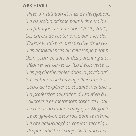
ARCHIVES
"Rites d’institution et rites de délégation. A propos de deux régimes d’intervention sur autrui" - par Albert Ogien
"Le neurobiologisme peut-il être un humanisme ? Sur l’usage des neurosciences dans l’intervention psychosociale" - par Sébastien Lemerle
"La fabrique des émotions" (PUF, 2021) par Louis Quéré
Les envers de l'autonomie dans les domaines de la parentalité, de l'éducation et de la santé mentale
"Enjeux et mise en perspective de la responsabilisation individuelle dans la prime enfance contemporaine" par Ghislain Leroy
"Les ambivalences du développement personnel. Analyse des réceptions, usages et effets d’une formation en entreprise" par Hélène Stevens (GRESCO / Université de Poitiers)
Demi-journée autour des parenting studies avec Jennie Bristow (Canterbury Christ Church University), Charlotte Faircloth (University College London) et Ellie Lee (University of Kent)
"Réparer les cerveaux" (La Découverte, 2021) par Muriel Darmon (CNRS)
"Les psychothérapies dans la psychiatrie publique. Transformations de l'esprit du soin et des ethos professionnels" par Elsa Forner-Ordioni (EHESS) et Nadia Garnoussi (Université de Lille)
Présentation de l'ouvrage "Réparer les cerveaux" (La Découverte, 2021) par Muriel Darmon
"Souci de l’expérience et santé mentale : épreuves et reconfigurations de l’accompagnement de personnes en situation de grande vulnérabilité" par Bertrand Ravon
"La professionnalisation du soutien à la parentalité, ou l’ambiguïté du coaching parental." par Gerard Neyrand
Colloque "Les métamorphoses de l'individualisme" 25-26 mai 2023
"Le retour du monde magique. Magnétisme et paradoxes de la modernité" par Fanny Charrasse
"Se baigne-t-on deux fois dans le même concept ? Histoire, usages et circulation de la plasticité cérébrale." par B. Moutaud (CNRS, Lesc) et S. Lemerle (Université Paris Nanterre).
"Le rite hallucinogène comme technique du Soi. Une approche anthropologique de l’efficacité thérapeutique des psychédéliques" par David Dupuis (INSERM/IRIS-EHESS)
"Responsabilité et subjectivité dans les sociétés post-industrielles." par Sacha Lévy-Bruhl (CESPRA, EHESS)