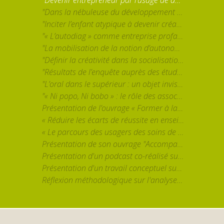
"Dans la nébuleuse du développement personnel : du "cocon" à l'espace des pratiques." par Victor Chareyron
"Inciter l’enfant atypique à devenir créatif. Pratiques artistiques et redéfinitions du normal." par Etienne Beylot
"« L’autodiag » comme entreprise profane de construction de la réalité sociale d’un trouble psychiatrique" par Alexandre Lenrumé
"La mobilisation de la notion d’autonomie dans l’intervention en santé mentale : étude en contexte de soutien à l’habitation au Québec" par Andréanne Courtemanche
"Définir la créativité dans la socialisation scolaire" par Alexandra Syskova (CASPER, UCLouvain Saint-Louis - Bruxelles)
"Résultats de l’enquête auprès des étudiants de l’Université Saint-Louis Bruxelles de la recherche-action "Lutter contre l’échec. Repenser la relation pédagogique ». " par Véronique Degraef (CASPER, UCLouvain Saint-Louis Bruxelles)
"L’oral dans le supérieur : un objet invisibilisé dans la recherche, mais omniprésent" par Caroline Scheepers (CASPER, UCLouvain Saint-Louis Bruxelles)
"« Ni popo, Ni bobo » : le rôle des associations culturelles en quartier populaire." par Alice Le Gall-Cécillon (LIER-FYT)
Présentation de l’ouvrage « Former à la lecture, former par la lecture dans le supérieur » (à paraître, 2024) par Caroline Scheepers (CASPER, UCLouvain Saint-Louis Bruxelles)
« Réduire les écarts de réussite en enseignement supérieur : le rôle clef des pratiques enseignantes observées. » par Justine Jacquemart (UCLouvain)
« Le parcours des usagers des soins de santé mentale en Belgique : un objet à (re)penser dans le contexte de la réforme ‘Psy 107’ » par Sophie Pesesse (CASPER)
Présentation de son ouvrage "Accompagner le mémoire en formation d'enseignants" par C. Scheepers
Présentation d'un podcast co-réalisé sur la loyauté, le militantisme et l'existence en conditions extrêmes, par J.-M. Chaumont
Présentation d'un travail conceptuel sur l'accompagnement entre pairs dans l'enseignement supérieur, par K. Dejean et S. Giraldo
Réflexion méthodologique sur l'analyse d'entretiens avec des jeunes en réinsertion confrontés à du coaching, par A. Bregeon-Poirault