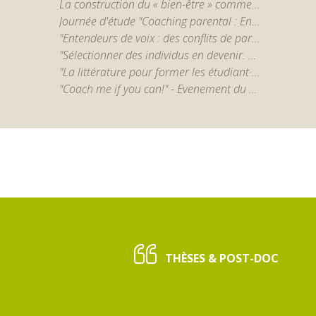
La construction du « bien-être » comme catégorie d’action publique en éducation : essai de problématisation sociologique à partir du cas de la Communauté française de Belgique" par Marie Verhoeven (UCLouvain)
Journée d'étude "Coaching parental : Enjeux et discussions autour d'un monde en expansion"
"Entendeurs de voix : des conflits de paradigmes aux devenirs métamorphosiques" par Magali Molinié (Université Paris 8 (FR) & Cornell University (USA))
"Sélectionner des individus en devenir. Les pratiques enseignantes et leurs contradictions dans un système éducatif massifié" par Séverine Chauvel
"La littérature pour former les étudiant·es en Sciences Humaines et Sociales" par Brigitte Louichon
"Coach me if you can!" - Evenement du fin du projet ERC CoachingRituals
THÈSES & POST-DOC