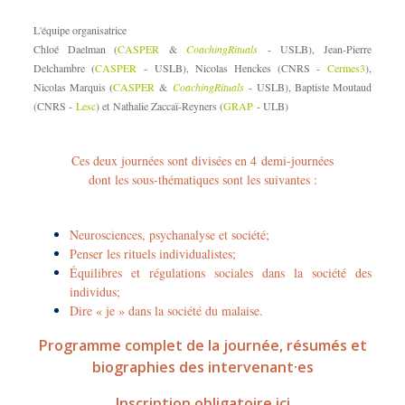
L'équipe organisatrice
Chloé Daelman (
CASPER
&
CoachingRituals
- USLB), Jean-Pierre
Delchambre (
CASPER
- USLB), Nicolas Henckes (CNRS -
Cermes3
),
Nicolas Marquis (
CASPER
&
CoachingRituals
- USLB), Baptiste Moutaud
(CNRS -
Lesc
) et Nathalie Zaccaï-Reyners (
GRAP
- ULB)
Ces deux journées sont divisées en 4 demi-journées
dont les sous-thématiques sont les suivantes :
Neurosciences, psychanalyse et société;
Penser les rituels individualistes;
Équilibres et régulations sociales dans la société des
individus;
Dire « je » dans la société du malaise.
Programme complet de la journée, résumés et
biographies des intervenant·es
Inscription obligatoire ici